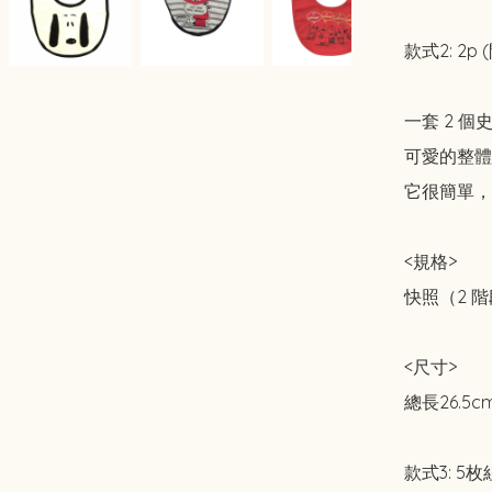
款式2: 2p 
一套 2 個
可愛的整體
它很簡單，
<規格>

快照（2 階
<尺寸>

總長26.5cm
款式3: 5枚組