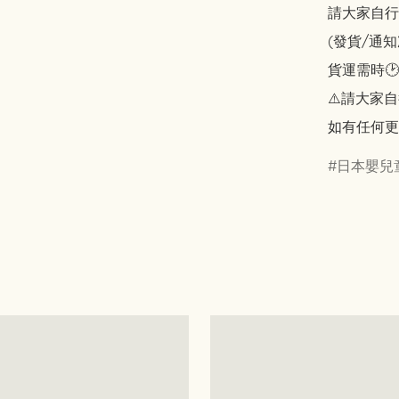
請大家自行斟酌
(發貨/通
貨運需時🕑
⚠️請大家自
如有任何更
日本嬰兒