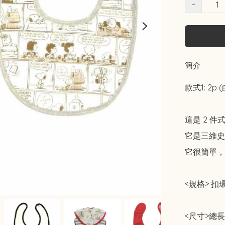
−
簡介
款式1: 2p 
這是 2 件
它是三維史
它很簡單，
<規格> 扣
<尺寸>總長2