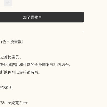
+
加至購物車
−
(白色 + 漫畫款)

式史努比圍兜。

努比臉設計和可愛的全身圖案設計的結合。

所以你可以穿得很時尚。

環帶緊固

8cm×總寬21cm
