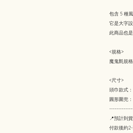
包含 5 種
它是大字設
此商品也是
<規格>

魔鬼氈規格

<尺寸>

頭巾款式：總長
圓形圍兜：總長
-------------
📍預計到貨
付款後約2-