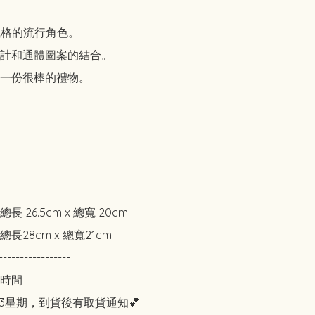
風格的流行角色。

計和通體圖案的結合。

一份很棒的禮物。

 26.5cm x 總寬 20cm

28cm x 總寬21cm

-----------------

時間

3星期，到貨後有取貨通知💕
