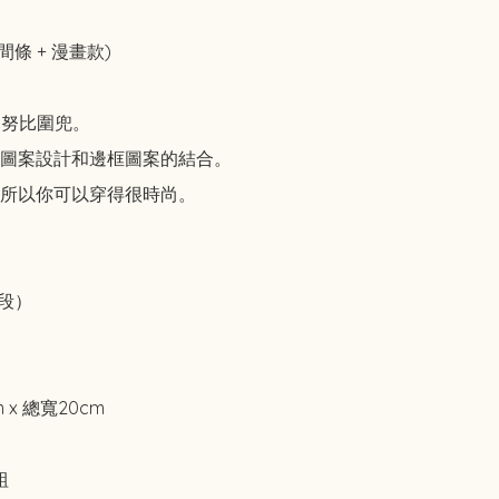
(間條 + 漫畫款)

史努比圍兜。

圖案設計和邊框圖案的結合。

所以你可以穿得很時尚。

段）

 x 總寬20cm


