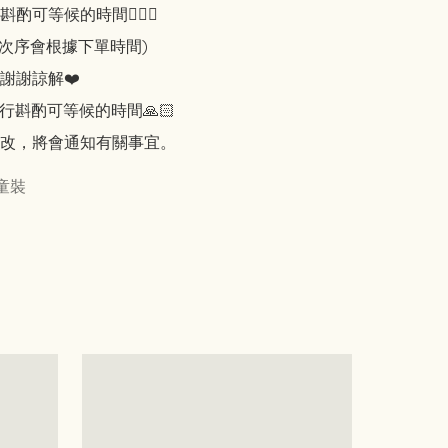
可等候的時間🙇🏻‍♀️

知次序會根據下單時間)

謝謝諒解❤️

行斟酌可等候的時間🙏🏻

改，將會通知有關事宜。
童裝