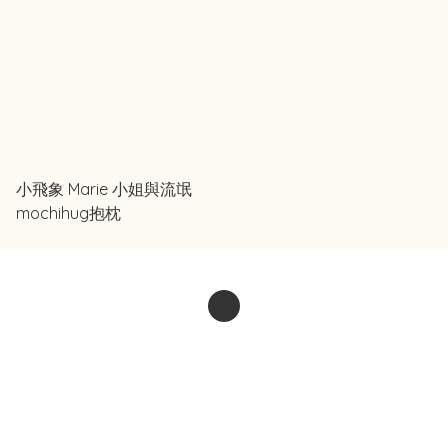
小飛象 Marie 小姐與流氓
mochihug抱枕