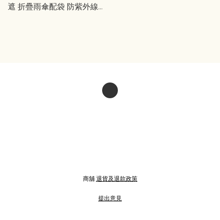
遮 折疊雨傘配袋 防紫外線
遮光 晴雨兼用 RAINY DAY
商舖
退貨及退款政策
提出意見