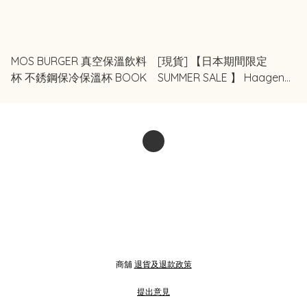
MOS BURGER 真空保溫飲料
[現貨] 【日本期間限定
杯 不銹鋼保冷保溫杯 BOOK
SUMMER SALE 】 Haagen
Dazs 哈根達斯 Häagen-
Dazs Cosme Set 雪糕色系
化妝品調色盤 唇彩
商舖
退貨及退款政策
提出意見