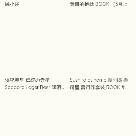
絨小袋
黃醬的抱枕 BOOK ［6月上
旬再入荷］
傳統赤星 伝統の赤星
Sushiro at home 壽司郎 壽
Sapporo Lager Beer 啤酒杯
司盤 壽司碟套裝 BOOK #重
BOOK 限量版顏色
印預購！