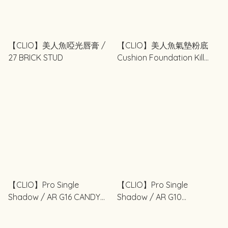
【CLIO】美人魚啞光唇膏 /
【CLIO】美人魚氣墊粉底
27 BRICK STUD
Cushion Foundation Kill
Cover 03 LINEN (21色) SPF
50＋, PA＋＋＋
【CLIO】Pro Single
【CLIO】Pro Single
Shadow / AR G16 CANDY
Shadow / AR G10
TOPPING 美人魚眼影
PEARLFECTION 美人魚眼影