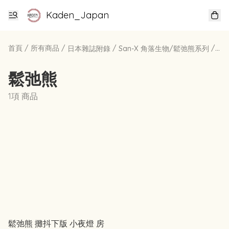
Kaden_Japan
首頁
/
所有商品
/
/
/
日本雜誌附錄
San-X 角落生物/鬆弛熊系列
鬆
鬆弛熊
1項 商品
鬆弛熊 攤抖下版 小夜燈 房