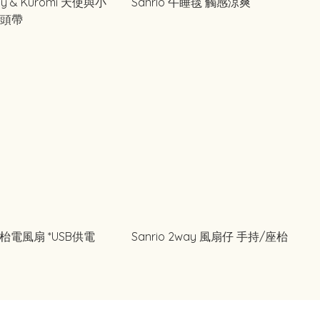
dy & Kuromi 天使與小
Sanrio 午睡毯 觸感涼爽
 頭帶
 座枱電風扇 *USB供電
Sanrio 2way 風扇仔 手持/座枱