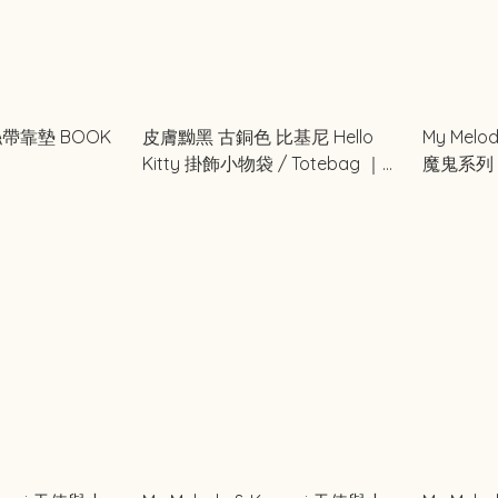
蓬鬆絲帶靠墊 BOOK
皮膚黝黑 古銅色 比基尼 Hello
My Melo
Kitty 掛飾小物袋 / Totebag ｜
魔鬼系列 
sweet 2025年8月号
(紫色)