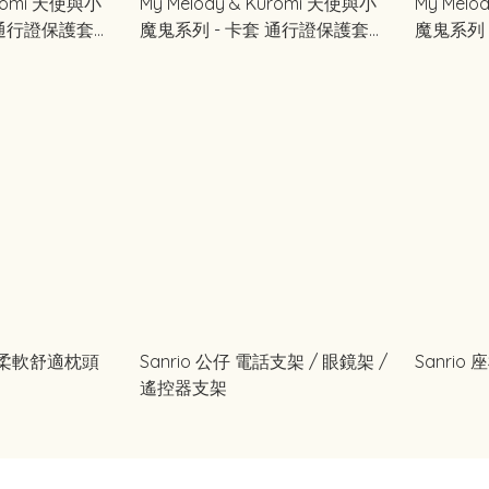
uromi 天使與小
My Melody & Kuromi 天使與小
My Melo
 通行證保護套
魔鬼系列 - 卡套 通行證保護套
魔鬼系列
(紅色)
形 柔軟舒適枕頭
Sanrio 公仔 電話支架 / 眼鏡架 /
Sanrio
遙控器支架