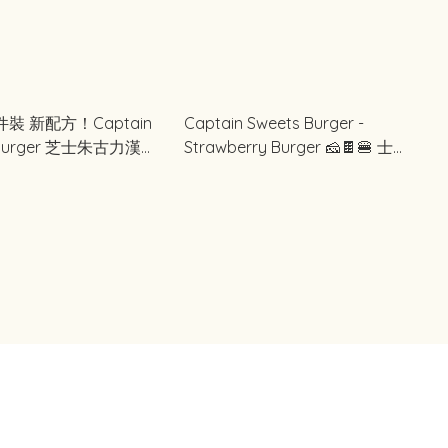
件裝 新配方！Captain
Captain Sweets Burger -
 Burger 芝士朱古力漢堡
Strawberry Burger 🧀🍫🍔 士多
#東京限定
啤梨朱古力漢堡餅乾 #東京限定