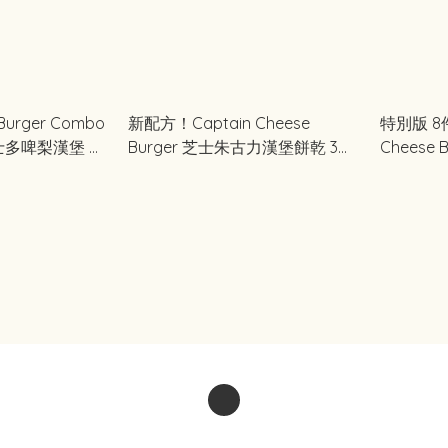
 Burger Combo
新配方！Captain Cheese
特別版 8
&士多啤梨漢堡 組
Burger 芝士朱古力漢堡餅乾 3件
Cheese
裝 #東京限定
餅乾 