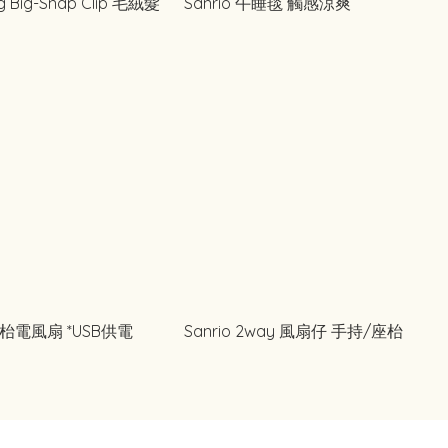
ig Big-Snap Clip 毛絨髮
Sanrio 午睡毯 觸感涼爽
 座枱電風扇 *USB供電
Sanrio 2way 風扇仔 手持/座枱