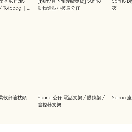
基尼 Hello
[預計7月下旬陸續發貨] Sanrio
Sanrio B
 Totebag ｜
動物造型小披肩公仔
夾
月号
形 柔軟舒適枕頭
Sanrio 公仔 電話支架 / 眼鏡架 /
Sanrio
遙控器支架