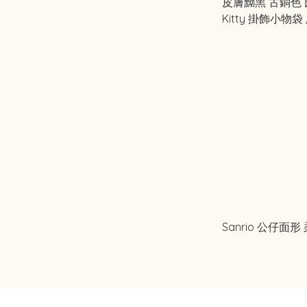
皮膚黝黑 古銅色 比
Kitty 掛飾小物袋 /
sweet 2025年8
Sanrio 公仔面