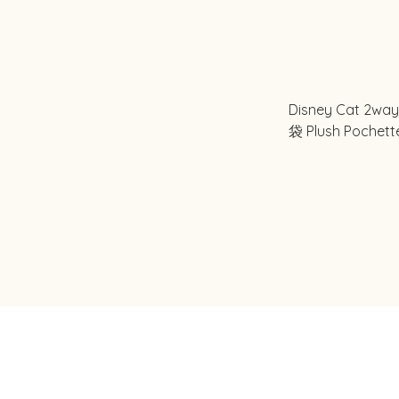
Disney Cat 2
袋 Plush Pochett