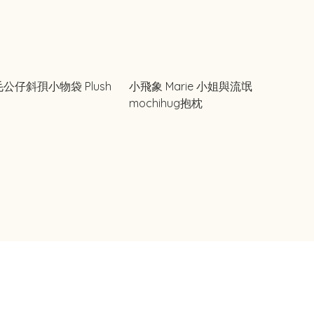
毛毛公仔斜孭小物袋 Plush
小飛象 Marie 小姐與流氓
mochihug抱枕