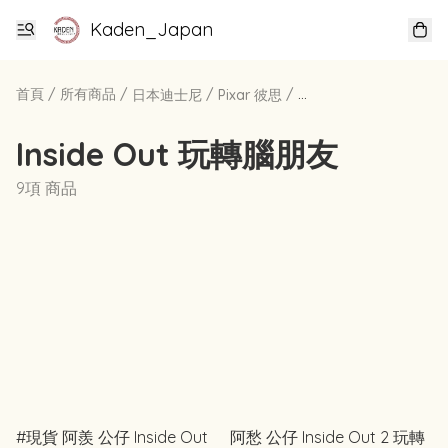
Kaden_Japan
首頁
/
所有商品
/
/
/
日本迪士尼
Pixar 彼思
Inside Out 玩轉腦朋友
Inside Out 玩轉腦朋友
9項 商品
#現貨 阿羨 公仔 Inside Out
阿愁 公仔 Inside Out 2 玩轉