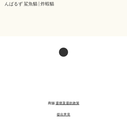
んばるず 鯊魚貓 | 炸蝦貓
商舖
退貨及退款政策
提出意見