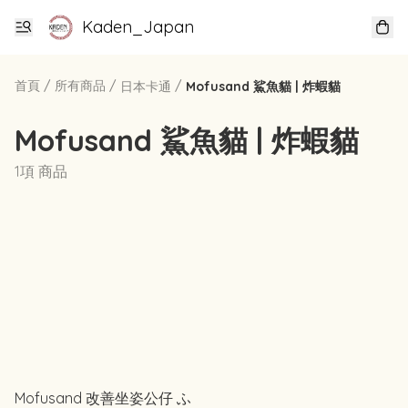
Kaden_Japan
首頁
/
所有商品
/
/
日本卡通
Mofusand 鯊魚貓 | 炸蝦貓
Mofusand 鯊魚貓 | 炸蝦貓
1項 商品
Mofusand 改善坐姿公仔 ふ