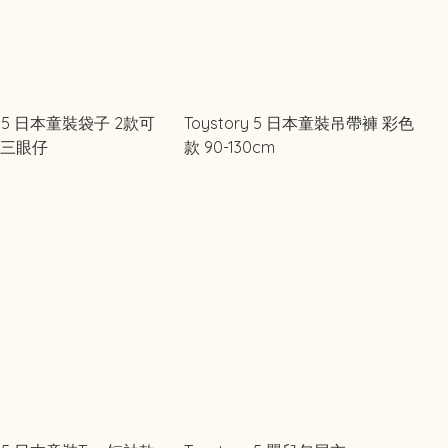
ry 5 日本童裝袋子 2款可
Toystory 5 日本童裝吊帶褲 彩色
豬三眼仔
款 90-130cm