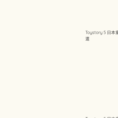
Toystory 5 
選