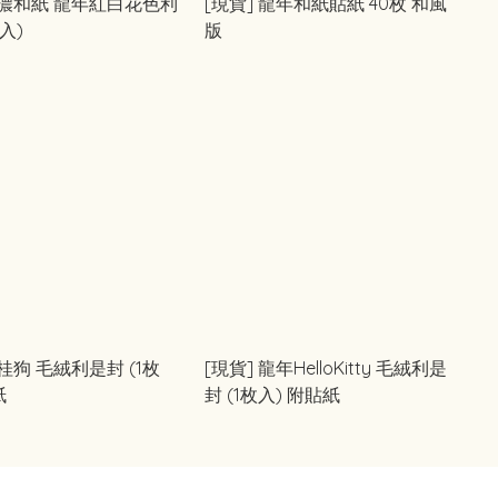
美濃和紙 龍年紅白花色利
[現貨] 龍年和紙貼紙 40枚 和風
入)
版
[現貨] 龍年HelloKitty 毛絨利是
紙
封 (1枚入) 附貼紙