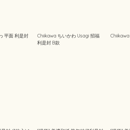
かわ 平面 利是封
Chiikawa ちいかわ Usagi 招福
Chiika
利是封 B款