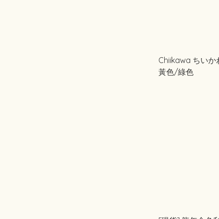
Chiikawa ちい
黃色/綠色