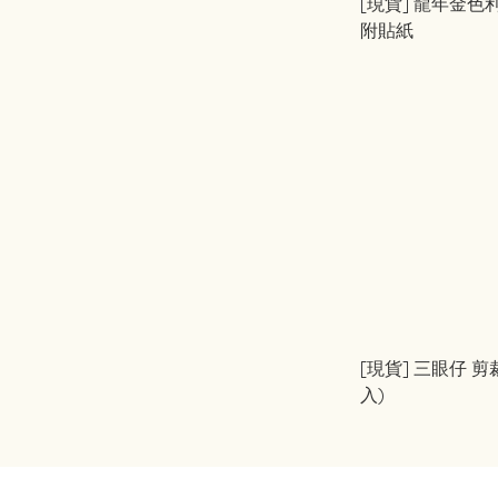
[現貨] 龍年金色利是
附貼紙
[現貨] 三眼仔 剪
入)