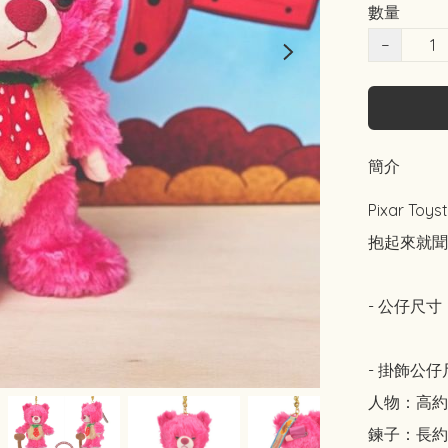
數量
−
簡介
Pixar Toys
抱起來就聞
- 公仔尺寸：高
- 掛飾公仔
人物：高約 16 
鍊子：長約15