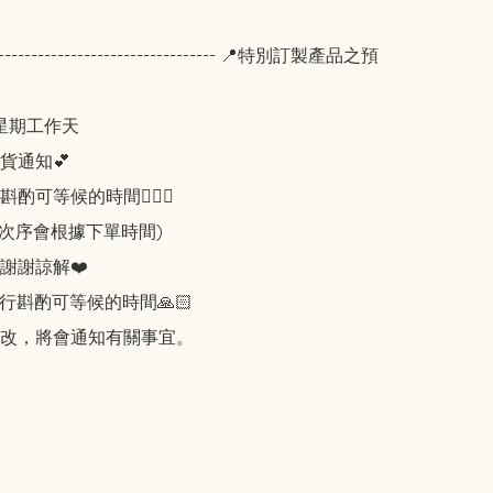
------------------------------------ 📍特別訂製產品之預


期工作天 

通知💕 

可等候的時間🙇🏻‍♀️ 

次序會根據下單時間) 

謝謝諒解❤️ 

行斟酌可等候的時間🙏🏻 

改，將會通知有關事宜。