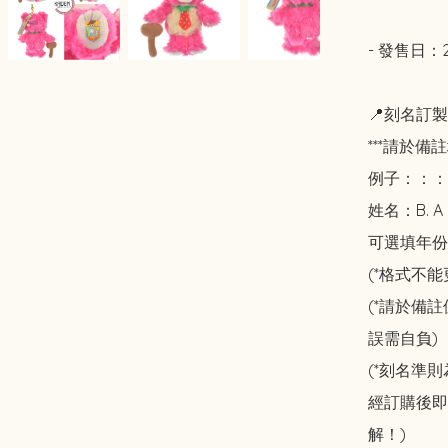
- 發售日：20
📍刻名訂製
***請於備
例子：：：  
姓名：B. 
可選填年份或日期
(*格式不能更
(*請於備
誤需自負) 

(*刻名準
經訂購後即
解！)  
