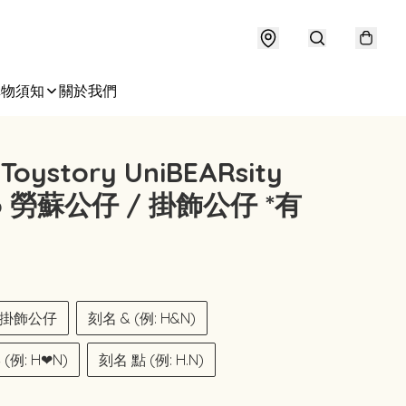
購物須知
關於我們
 Toystory UniBEARsity
so 勞蘇公仔 / 掛飾公仔 *有
掛飾公仔
刻名 & (例: H&N)
例: H❤︎N)
刻名 點 (例: H.N)