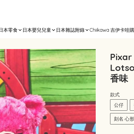
日本零食
日本嬰兒兒童
日本雜誌附錄
Chiikawa 吉伊卡哇
Pixar
Lot
香味
款式
公仔
刻名 心形 (