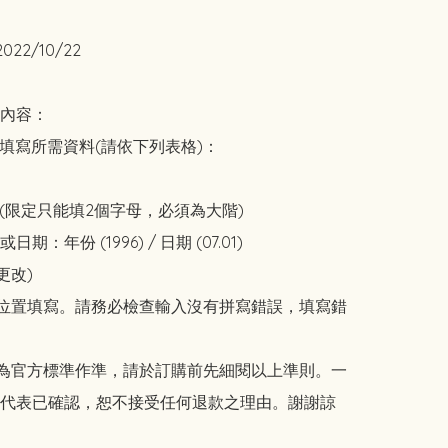
22/10/22

內容： 

註填寫所需資料(請依下列表格)：  



A (限定只能填2個字母，必須為大階) 

：年份 (1996) / 日期 (07.01) 

改)  

註位置填寫。請務必檢查輸入沒有拼寫錯誤，填寫錯
則為官方標準作準，請於訂購前先細閱以上準則。一
代表已確認，恕不接受任何退款之理由。謝謝諒