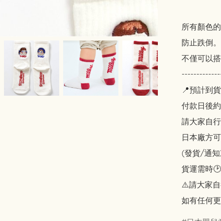
所有顏色的腳
防止跌倒。

不僅可以搭
-------------
📍預計到貨
付款日後約2
請大家自行斟酌
日本廠方可
(發貨/通
貨運需時🕑
⚠️請大家自
如有任何更