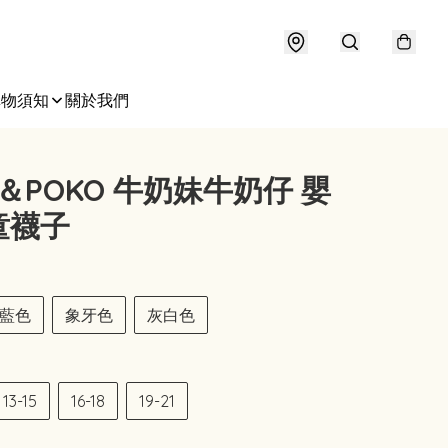
購物須知
關於我們
O＆POKO 牛奶妹牛奶仔 嬰
童襪子
藍色
象牙色
灰白色
13-15
16-18
19-21