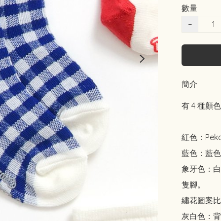
數量
−
簡介
有 4 種顏
紅色：Pek
藍色：藍色格
象牙色：白色
隻腳。

繡花圖案比
灰白色：背面