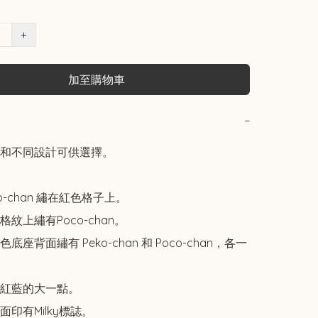
+
加至購物車
−
色和不同設計可供選擇。

o-chan 繡在紅色格子上。

紋上繡有Poco-chan。

底座背面繡有 Peko-chan 和 Poco-chan，各一
紅藍的大一點。

印有Milky標誌。
