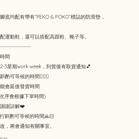
底均配有帶有“PEKO & POKO”標誌的防滑墊，
配運動鞋，還可以搭配高跟鞋、靴子等。

-----------------

時間

-3星期work week，到貨後有取貨通知💕

可等候的時間🙇🏻‍♀️

能會延後發貨時間

知次序會根據下單時間)

謝謝諒解❤️

行斟酌可等候的時間🙏🏻

改，將會通知有關事宜。