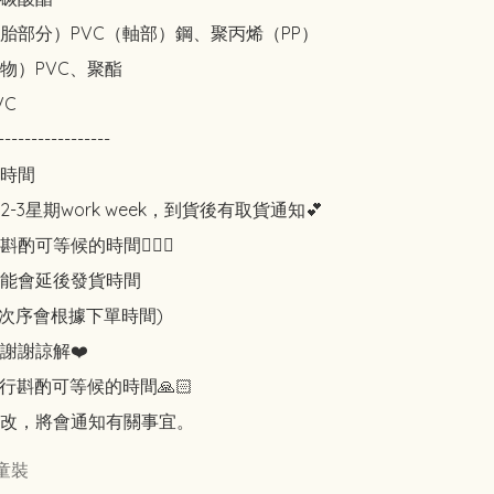
胎部分）PVC（軸部）鋼、聚丙烯（PP）

物）PVC、聚酯

C

-----------------

時間

-3星期work week，到貨後有取貨通知💕

可等候的時間🙇🏻‍♀️

能會延後發貨時間

知次序會根據下單時間)

謝謝諒解❤️

行斟酌可等候的時間🙏🏻

改，將會通知有關事宜。
童裝