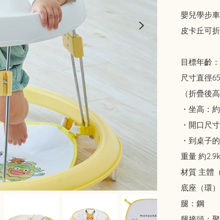
嬰兒學步車 W
皮卡丘可折疊白
目標年齡：7
尺寸直徑65x
（折疊後高度
・坐高：約2
・開口尺寸：
・到桌子的高
重量 約2.9k
材質 主體（
底座（環）：
腿：鋼

腿接頭：聚