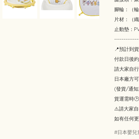
腳輪：（輪
片材：（織
止動墊：PV
-------------
📍預計到貨
付款日後約2
請大家自行斟酌
日本廠方可
(發貨/通
貨運需時🕑
⚠️請大家自
如有任何更
日本嬰兒