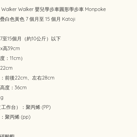
alker Walker 嬰兒學步車圓形學步車 Monpoke 
色黃色 7 個月至 15 個月 Katoji

至15個月（約10公斤）以下

高39cm

：11cm）

2cm

前後22cm、左右28cm

度：36cm

g

工作台）：聚丙烯 (PP)

聚丙烯 (pp)

碳酸酯
