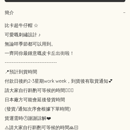
簡介
−
比卡超牛仔帽 ☆

可愛嘅刺繡設計 ♪

無論咩季節都可以用到。

一齊同你最鍾意嘅皮卡丘出街啦！

------------------------------

📍預計到貨時間

付款日後約2-3星期work week，到貨後有取貨通知💕

請大家自行斟酌可等候的時間🙇🏻‍♀️

日本廠方可能會延後發貨時間

(發貨/通知次序會根據下單時間)

貨運需時🕑謝謝諒解❤️

⚠️請大家自行斟酌可等候的時間🙏🏻
