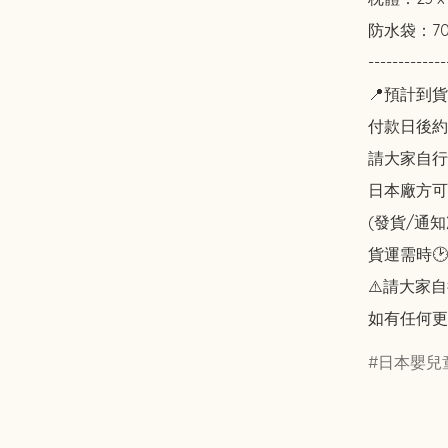
防水袋：70×
-------------
📍預計到貨
付款日後約2
請大家自行斟酌
日本廠方可
(發貨/通
貨運需時🕑
⚠️請大家自
如有任何更
日本嬰兒