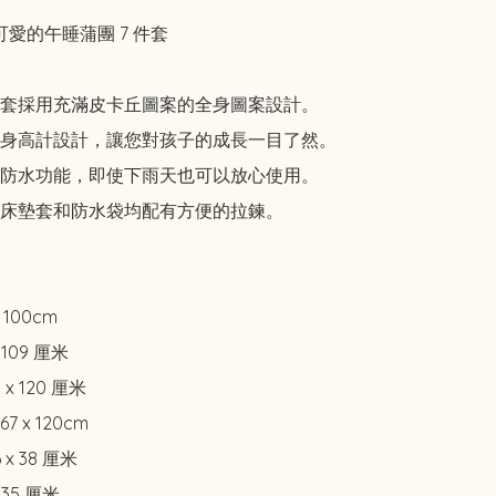
 可愛的午睡蒲團 7 件套

套採用充滿皮卡丘圖案的全身圖案設計。

身高計設計，讓您對孩子的成長一目了然。

防水功能，即使下雨天也可以放心使用。

床墊套和防水袋均配有方便的拉鍊。

100cm

109 厘米

 120 厘米

x 120cm

 38 厘米

35 厘米
