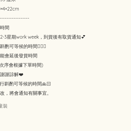
4×22cm

-----------------

時間

-3星期work week，到貨後有取貨通知💕

可等候的時間🙇🏻‍♀️

能會延後發貨時間

知次序會根據下單時間)

謝謝諒解❤️

行斟酌可等候的時間🙏🏻

改，將會通知有關事宜。
童裝