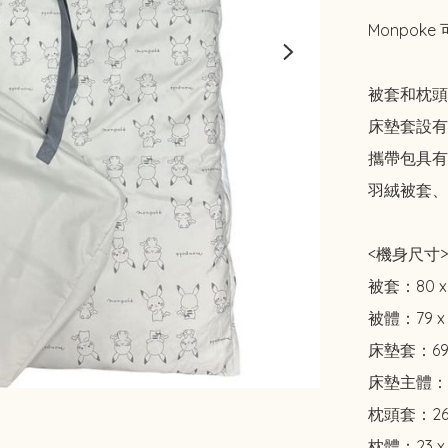
Monpoke
被套和枕頭
床墊套設有
攜帶包具有
羽絨被套、
<機身尺寸>

被套：80 x 
被體：79 x 
床墊套：69 x
床墊主體：67 
枕頭套：26 x
枕體：23 x 