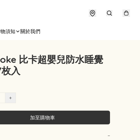
購物須知
關於我們
poke 比卡超嬰兒防水睡覺
7枚入
+
加至購物車
−