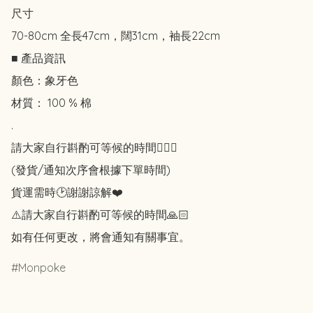
尺寸

70-80cm 全長47cm，闊31cm，袖長22cm

■ 產品資訊

顏色：象牙色

材質： 100 % 棉

.

請大家自行斟酌可等候的時間🙇🏻‍♀️

(發貨/通知次序會根據下單時間)

貨運需時🕑謝謝諒解❤️

⚠️請大家自行斟酌可等候的時間🙏🏻

如有任何更改，將會通知有關事宜。
Monpoke