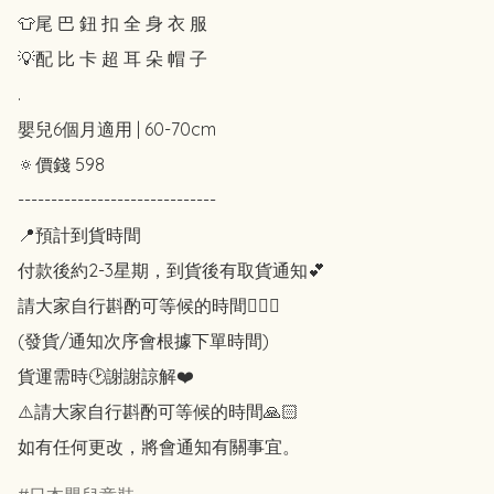
👕尾 巴 鈕 扣 全 身 衣 服

💡配 比 卡 超 耳 朵 帽 子

.

嬰兒6個月適用 | 60-70cm

🔅價錢 598

------------------------------

📍預計到貨時間

付款後約2-3星期，到貨後有取貨通知💕

請大家自行斟酌可等候的時間🙇🏻‍♀️

(發貨/通知次序會根據下單時間)

貨運需時🕑謝謝諒解❤️

⚠️請大家自行斟酌可等候的時間🙏🏻

如有任何更改，將會通知有關事宜。