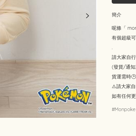
簡介
呢條「 m
有個超級可
.

請大家自行斟酌
(發貨/通
貨運需時🕑
⚠️請大家自
如有任何更
Monpoke