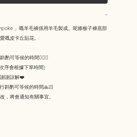
−
onpoke 」嘅羊毛褲係用羊毛製成。呢條猴子褲底部
愛嘅皮卡丘貼花。

可等候的時間🙇🏻‍♀️

知次序會根據下單時間)

謝謝諒解❤️

行斟酌可等候的時間🙏🏻

改，將會通知有關事宜。