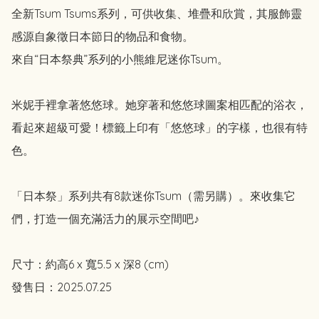
全新Tsum Tsums系列，可供收集、堆疊和欣賞，其服飾靈
感源自象徵日本節日的物品和食物。

來自“日本祭典”系列的小熊維尼迷你Tsum。

米妮手裡拿著悠悠球。她穿著和悠悠球圖案相匹配的浴衣，
看起來超級可愛！標籤上印有「悠悠球」的字樣，也很有特
色。

「日本祭」系列共有8款迷你Tsum（需另購）。來收集它
們，打造一個充滿活力的展示空間吧♪

尺寸：約高6 x 寬5.5 x 深8 (cm)

發售日：2025.07.25 
