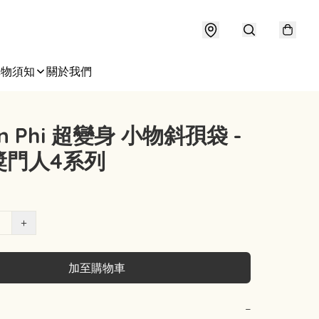
購物須知
關於我們
on Phi 超變身 小物斜孭袋 -
獎門人4系列
+
加至購物車
−