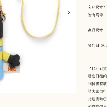
它的尺寸可
附有肩帶，
產品尺寸：W2
發售日: 2024
----------
📍預計到貨
發售日後約2
到貨後有取貨
請大家自行斟酌
貨運需時🕑