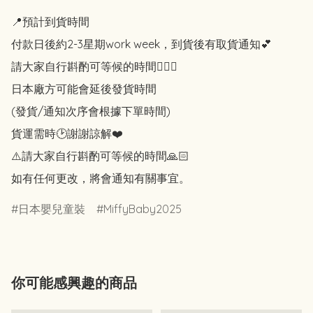
📍預計到貨時間

付款日後約2-3星期work week，到貨後有取貨通知💕

請大家自行斟酌可等候的時間🙇🏻‍♀️

日本廠方可能會延後發貨時間

(發貨/通知次序會根據下單時間)

貨運需時🕑謝謝諒解❤️

⚠️請大家自行斟酌可等候的時間🙏🏻

如有任何更改，將會通知有關事宜。
日本嬰兒童裝
MiffyBaby2025
你可能感興趣的商品