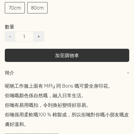
70cm
80cm
數量
−
+
加至購物車
簡介
−
呢啲工作服上面有 Miffy 同 Boris 嘅可愛全身印花。

佢哋嘅顏色係自然嘅，融入日常生活。

佢哋有易用嘅扣，令到換衫變得好容易。

佢哋係用柔軟嘅100 % 棉製成，所以佢哋對你嘅小朋友嘅皮
膚好溫和。

------------------------------
