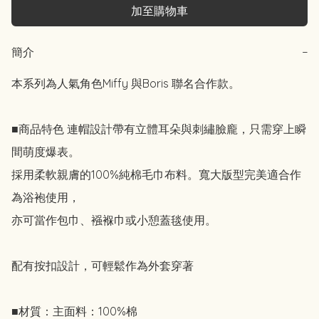
加至購物車
簡介
−
本系列為人氣角色Miffy 與Boris 聯名合作款。

■商品特色 連帽設計帶有立體耳朵與刺繡臉龐，只需穿上瞬
間萌度爆表。

採用柔軟親膚的100%純棉毛巾布料。寬大版型完美適合作
為浴袍使用，

亦可當作包巾、襁褓巾或小憩蓋毯使用。

配有按扣設計，可輕鬆作為外套穿著

■材質：主面料：100%棉
