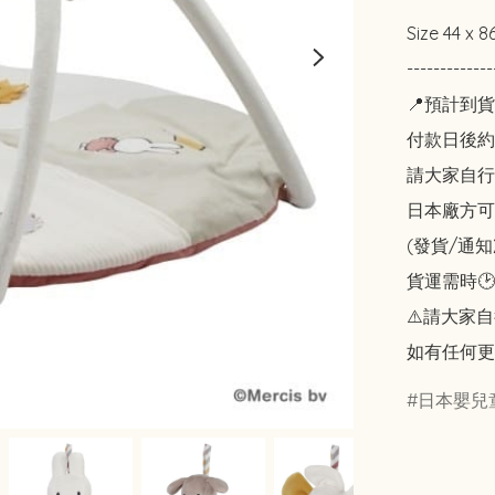
Size 44 x 8
-------------
📍預計到貨
付款日後約2
請大家自行斟酌
日本廠方可
(發貨/通
貨運需時🕑
⚠️請大家自
如有任何更
日本嬰兒