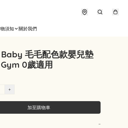
購物須知
關於我們
fy Baby 毛毛配色款嬰兒墊
y Gym 0歲適用
+
加至購物車
−