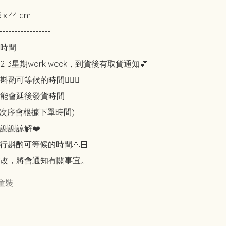
6 x 44 cm

-----------------

時間

-3星期work week，到貨後有取貨通知💕

可等候的時間🙇🏻‍♀️

能會延後發貨時間

知次序會根據下單時間)

謝謝諒解❤️

行斟酌可等候的時間🙏🏻

改，將會通知有關事宜。
童裝