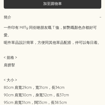
加至購物車
簡介
−
一件印有 Miffy 同佢啲朋友嘅 T 恤，鮮艷嘅顏色亦都好可
愛。

呢件單品設計簡單，方便同其他單品配搭，仲可以每日着。

< 規格 >

肩膀掣

< 大小 >

80cm 肩寬29cm，寬31cm，長34cm

90cm 肩寬30cm，身寬32cm，長37cm

95cm 肩寬31cm，闊33cm，長38.5cm
