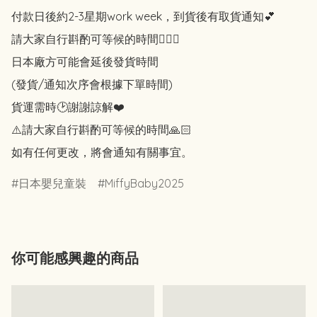
付款日後約2-3星期work week，到貨後有取貨通知💕

請大家自行斟酌可等候的時間🙇🏻‍♀️

日本廠方可能會延後發貨時間

(發貨/通知次序會根據下單時間)

貨運需時🕑謝謝諒解❤️

⚠️請大家自行斟酌可等候的時間🙏🏻

如有任何更改，將會通知有關事宜。
日本嬰兒童裝
MiffyBaby2025
你可能感興趣的商品