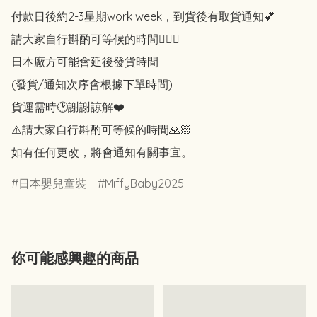
付款日後約2-3星期work week，到貨後有取貨通知💕

請大家自行斟酌可等候的時間🙇🏻‍♀️

日本廠方可能會延後發貨時間

(發貨/通知次序會根據下單時間)

貨運需時🕑謝謝諒解❤️

⚠️請大家自行斟酌可等候的時間🙏🏻

如有任何更改，將會通知有關事宜。
日本嬰兒童裝
MiffyBaby2025
你可能感興趣的商品