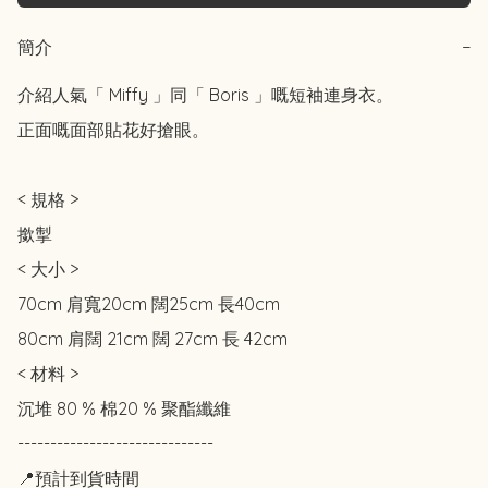
簡介
−
介紹人氣「 Miffy 」同「 Boris 」嘅短袖連身衣。

正面嘅面部貼花好搶眼。

< 規格 >

撳掣

< 大小 >

70cm 肩寬20cm 闊25cm 長40cm

80cm 肩闊 21cm 闊 27cm 長 42cm

< 材料 >

沉堆 80 % 棉20 % 聚酯纖維

------------------------------

📍預計到貨時間
