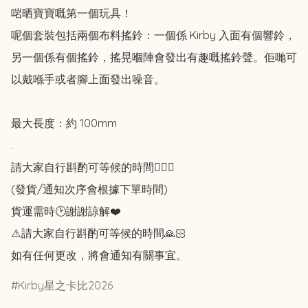
啱晒寶寶嘅第一個玩具！

呢個套裝包括兩個布料搖鈴：一個係 Kirby 入面有個響鈴，
另一個係有個搖鈴，搖晃嗰陣會發出有趣嘅搖鈴聲。佢哋可
以戴喺手或者腳上面發出噪音。

最大長度：約 100mm

.

請大家自行斟酌可等候的時間🙇🏻‍♀️

(發貨/通知次序會根據下單時間)

貨運需時🕑謝謝諒解❤️

⚠️請大家自行斟酌可等候的時間🙏🏻

如有任何更改，將會通知有關事宜。
Kirby星之卡比2026