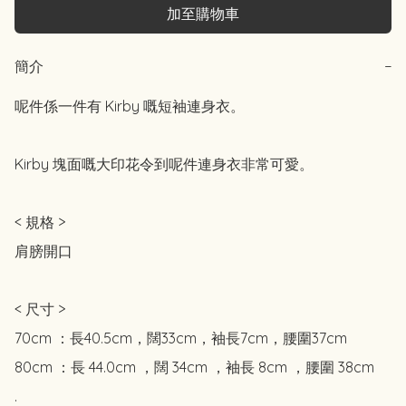
加至購物車
簡介
−
呢件係一件有 Kirby 嘅短袖連身衣。

Kirby 塊面嘅大印花令到呢件連身衣非常可愛。

< 規格 >

肩膀開口

< 尺寸 >

70cm ：長40.5cm，闊33cm，袖長7cm，腰圍37cm

80cm ：長 44.0cm ，闊 34cm ，袖長 8cm ，腰圍 38cm

.
