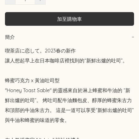
加至購物車
簡介
−
喫茶店に恋して。2023春の新作

讓人想起早上在日本咖啡店裡找到的“新鮮出爐的吐司”。

蜂蜜巧克力 x 黃油吐司型

"Honey Toast Sable" 的靈感來自於淋上蜂蜜和牛油的 “新
鮮出爐的吐司”。 烤吐司配牛油麵包皮、醇厚的蜂蜜朱古力
和頂部的牛油朱古力。 這是一道可以享受“新鮮出爐的吐司”
與牛油和蜂蜜的味道的零食。
