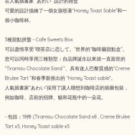
在人氣插畫家 “あわい” 設計的禮盒

可愛的設計描繪了一個女孩咬著“Honey Toast Sable”和一
個小咖啡杯。

3種甜點拼盤 - Cafe Sweets Box 

可以盡情享受“喫茶店に恋して。”世界的“咖啡廳甜點盒”。

您可以同時享用三種類型：自品牌誕生以來就一直面世的
“Tiramisu Chocolate Sand ”、具有迷人巴黎質感的“Creme 
Brulee Tart ”和春季新推出的 “Honey Toast sable”。

人氣插畫家“あわい”採用了讓人聯想到咖啡店的插圖包裝，
例如咖啡、店前的招牌、貓和花瓶中的一朵花。

- 包括：18件 (Tiramisu Chocolate Sand x8 , Creme Brulee 
Tart x5, Honey Toast sable x5
