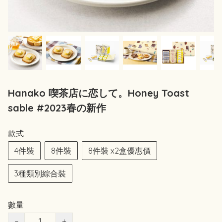
Hanako 喫茶店に恋して。Honey Toast
sable #2023春の新作
款式
4件裝
8件裝
8件裝 x2盒優惠價
3種類別綜合裝
數量
−
+