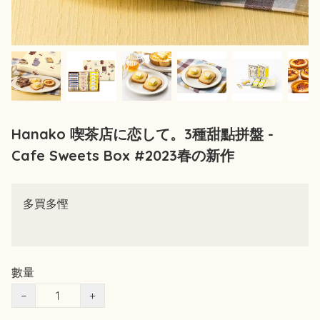
Hanako 喫茶店に恋して。3種甜點拼盤 -
Cafe Sweets Box #2023春の新作
多買多慳
數量
−
+