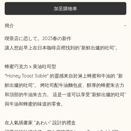
加至購物車
簡介
−
喫茶店に恋して。2023春の新作

讓人想起早上在日本咖啡店裡找到的“新鮮出爐的吐司”。

蜂蜜巧克力 x 黃油吐司型

"Honey Toast Sable" 的靈感來自於淋上蜂蜜和牛油的 “新
鮮出爐的吐司”。 烤吐司配牛油麵包皮、醇厚的蜂蜜朱古力
和頂部的牛油朱古力。 這是一道可以享受“新鮮出爐的吐司”
與牛油和蜂蜜的味道的零食。

在人氣插畫家 “あわい” 設計的禮盒
