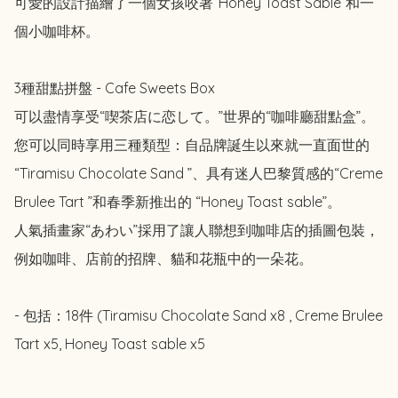
可愛的設計描繪了一個女孩咬著“Honey Toast Sable”和一
個小咖啡杯。

3種甜點拼盤 - Cafe Sweets Box 

可以盡情享受“喫茶店に恋して。”世界的“咖啡廳甜點盒”。

您可以同時享用三種類型：自品牌誕生以來就一直面世的
“Tiramisu Chocolate Sand ”、具有迷人巴黎質感的“Creme 
Brulee Tart ”和春季新推出的 “Honey Toast sable”。

人氣插畫家“あわい”採用了讓人聯想到咖啡店的插圖包裝，
例如咖啡、店前的招牌、貓和花瓶中的一朵花。

- 包括：18件 (Tiramisu Chocolate Sand x8 , Creme Brulee 
Tart x5, Honey Toast sable x5
