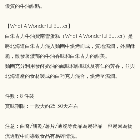
優質的牛油甜點。

【What A Wonderful Butter】

白朱古力牛油費南雪蛋糕（What A Wonderful Butter）是
將北海道白朱古力混入麵團中烘烤而成，質地濕潤，外層酥
脆，散發著濃郁的牛油香味和白朱古力的甜美。

麵團充分利用發酵奶油的鹹味和甜味以及杏仁的芳香，並與
北海道產的食材製成的白巧克力混合，烘烤至濕潤。

件數：8 件裝

賞味期限：一般大約25-30天左右

注意：曲奇/餅乾/薯片/薄脆等食品為易碎品，容易因為物
流過程中而導致食品有易碎情況。
