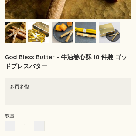
God Bless Butter - 牛油卷心酥 10 件裝 ゴッ
ドブレスバター
多買多慳
數量
−
+