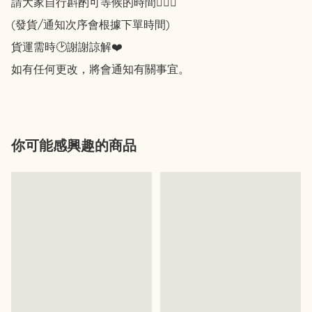
請大家自行斟酌可等候的時間🙇🏻‍♀️

(發貨/通知次序會根據下單時間)

貨運需時🕑謝謝諒解❤️

你可能感興趣的商品