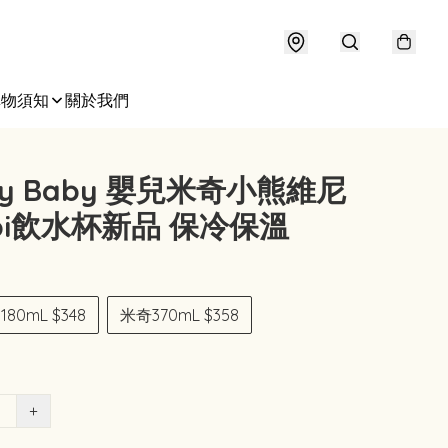
購物須知
關於我們
ney Baby 嬰兒米奇小熊維尼
bi飲水杯新品 保冷保溫
80mL $348
米奇370mL $358
+