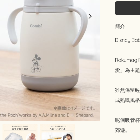
簡介
Disney B
Rakum
愛」為主題
雖然保留咗 
成熟嘅風格
呢個吸管杯
郊遊。
