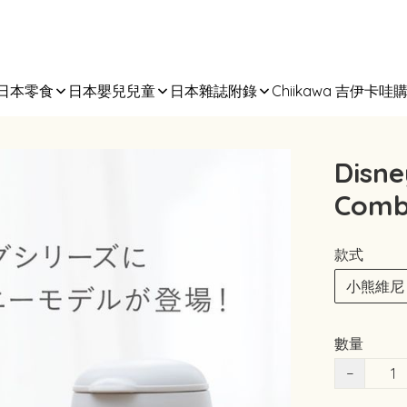
日本零食
日本嬰兒兒童
日本雜誌附錄
Chiikawa 吉伊卡哇
Dis
Com
款式
小熊維尼 1
數量
−