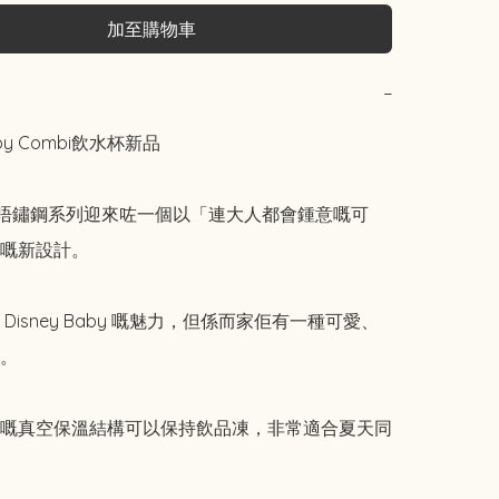
加至購物車
−
aby Combi飲水杯新品

ag 唔鏽鋼系列迎來咗一個以「連大人都會鍾意嘅可
嘅新設計。

Disney Baby 嘅魅力，但係而家佢有一種可愛、
。

嘅真空保溫結構可以保持飲品凍，非常適合夏天同