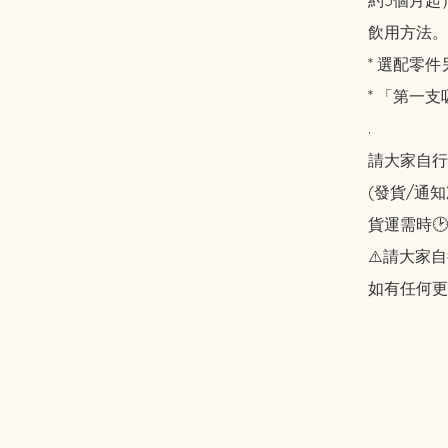
約5個月起
飲用方法。

* 選配零件
* 「第一
.

請大家自行斟酌
(發貨/通
貨運需時🕑
⚠️請大家自
如有任何更