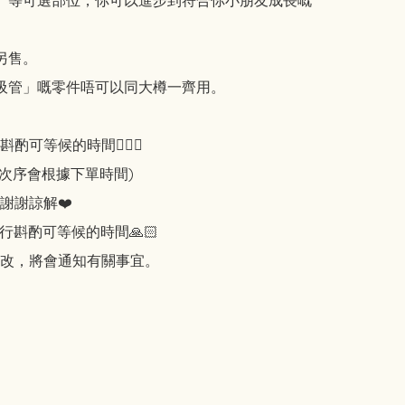
）等可選部位，你可以進步到符合你小朋友成長嘅
另售。

支吸管」嘅零件唔可以同大樽一齊用。

可等候的時間🙇🏻‍♀️

知次序會根據下單時間)

謝謝諒解❤️

行斟酌可等候的時間🙏🏻

改，將會通知有關事宜。