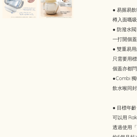
● 易握易飲
樽入面嘅吸
● 防潑水閥

一打開個蓋
● 雙重易用
只需要用標
個蓋亦都閂
●Combi
飲水喉同封
● 目標年齡
可以用 Ra
透過使用「