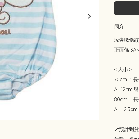
簡介
涼爽嘅條紋
正面係 SA
< 大小 >

70cm ：長
AH12cm 臀
80cm ：長4
AH 12.5c
-------------
📍預計到貨