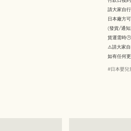
付款日後約2
請大家自行斟酌
日本廠方可
(發貨/通
貨運需時🕑
⚠️請大家自
如有任何更
日本嬰兒