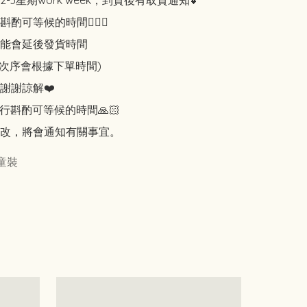
-3星期work week，到貨後有取貨通知💕

可等候的時間🙇🏻‍♀️

能會延後發貨時間

知次序會根據下單時間)

謝謝諒解❤️

行斟酌可等候的時間🙏🏻

改，將會通知有關事宜。
童裝