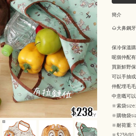
簡介
🌰大鼻鋼牙
保冷保溫購物
呢個仲配有
買新鮮野保
可以手抽或者
仲配埋毛毛
中意嘅可以
🔆索袋size: 
🔆購物袋size
🔆耐荷重: 15
🔆$238@1
