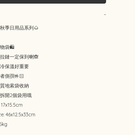
−
秋季日用品系列🌰

袋🛍️

拉鏈一定保到喇🙈

冷保溫好重要

側孭🤟🏻

質地索袋收納

拆開2個袋用哦

17x15.5cm

: 46x12.5x33cm

kg
