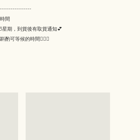
-----------------

時間

3星期，到貨後有取貨通知💕

酌可等候的時間🙇🏻‍♀️