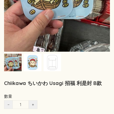
Chiikawa ちいかわ Usagi 招福 利是封 B款
數量
−
+