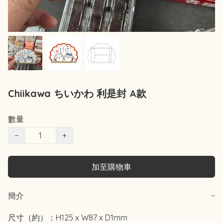
Chiikawa ちいかわ 利是封 A款
數量
−
+
加至購物車
簡介
−
尺寸（約）：H125 x W87 x D1mm
