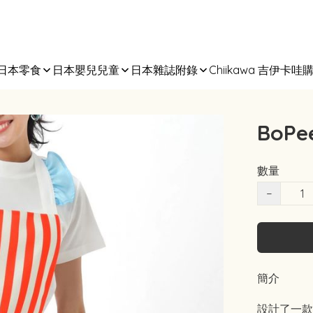
日本零食
日本嬰兒兒童
日本雜誌附錄
Chiikawa 吉伊卡哇
BoPe
數量
−
簡介
設計了一款職