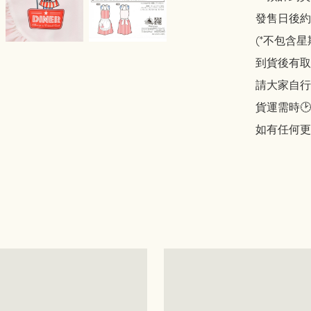
發售日後約2
(*不包含星
到貨後有取貨
請大家自行斟酌
貨運需時🕑
如有任何更