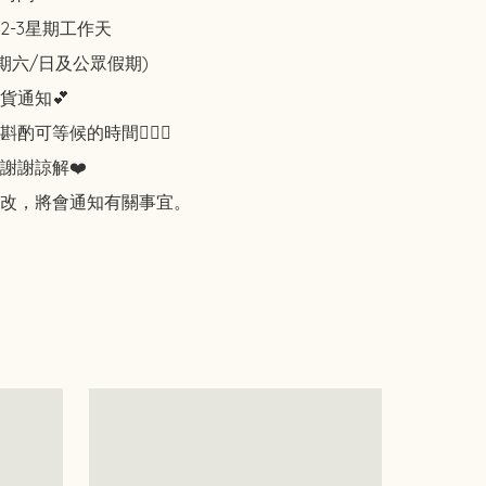
-3星期工作天

期六/日及公眾假期)

通知💕

可等候的時間🙇🏻‍♀️

謝謝諒解❤️

改，將會通知有關事宜。