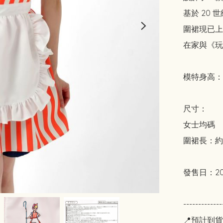
基於 20
圍裙現已上市
在家與《玩
模特身高：約
尺寸：

女士均碼

圍裙長：約74
發售日：2023
-------------
📍預計到貨