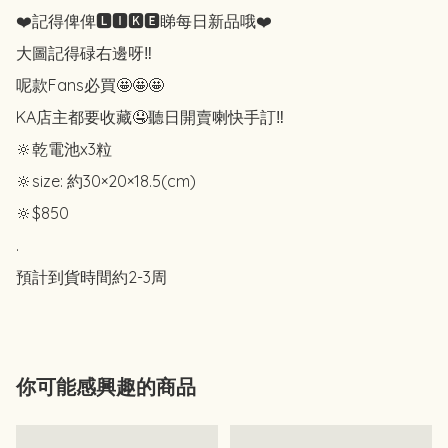
❤️記得俾俾🅻🅸🅺🅴睇每日新品哦❤️

大圖記得碌右邊呀‼️

呢款Fans必買🤩🤩🤩

KA店主都要收藏🤤聽日開賣喇快手訂‼️

🔆乾電池x3粒

🔆size: 約30×20×18.5(cm)

🔆$850

.

預計到貨時間約2-3周
你可能感興趣的商品