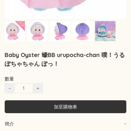
Baby Oyster 蠔BB urupocha-chan 噗！うる
ぽちゃちゃん ぽっ！
數量
−
+
加至購物車
簡介
−