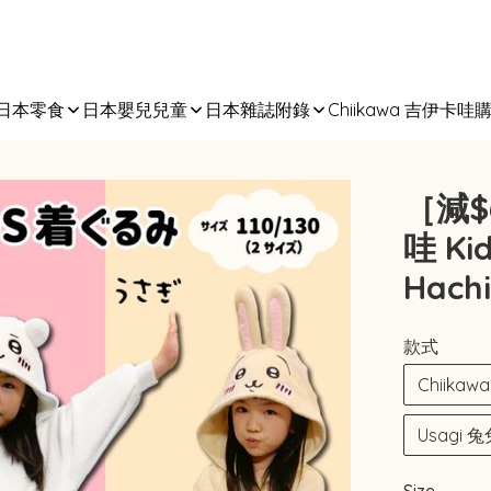
日本零食
日本嬰兒兒童
日本雜誌附錄
Chiikawa 吉伊卡哇
［減$
哇 K
Hach
款式
Chiika
Usagi 