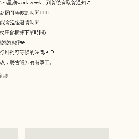
-3星期work week，到貨後有取貨通知💕

可等候的時間🙇🏻‍♀️

能會延後發貨時間

知次序會根據下單時間)

謝謝諒解❤️

行斟酌可等候的時間🙏🏻

改，將會通知有關事宜。
童裝