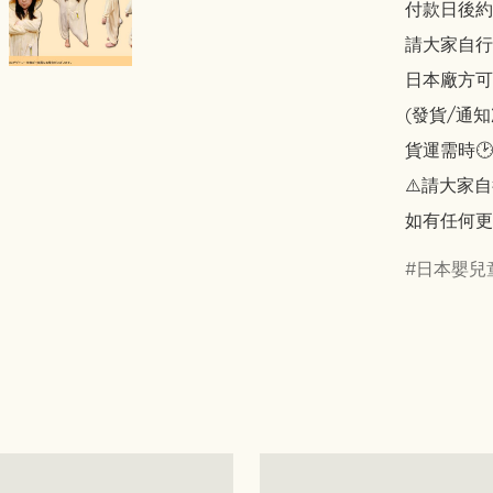
付款日後約2
請大家自行斟酌
日本廠方可
(發貨/通
貨運需時🕑
⚠️請大家自
如有任何更
日本嬰兒