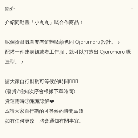
簡介
−
介紹同動畫「小丸丸」嘅合作商品！

呢個搶眼嘅圍兜有鮮艷嘅顏色同 Ojarumaru 設計。 ♪

配搭一件連身裙或者工作服，就可以打造出 Ojarumaru 嘅
造型。 ♪

.

請大家自行斟酌可等候的時間🙇🏻‍♀️

(發貨/通知次序會根據下單時間)

貨運需時🕑謝謝諒解❤️

⚠️請大家自行斟酌可等候的時間🙏🏻

如有任何更改，將會通知有關事宜。