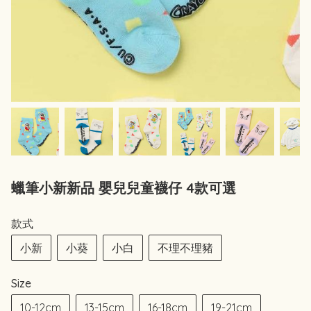
蠟筆小新新品 嬰兒兒童襪仔 4款可選
款式
小新
小葵
小白
不理不理豬
Size
10-12cm
13-15cm
16-18cm
19-21cm