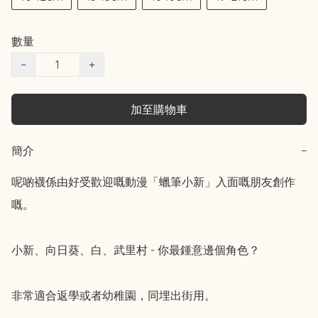
數量
−
+
加至購物車
簡介
−
呢啲襪係由好受歡迎嘅動漫「蠟筆小新」入面嘅朋友創作
嘅。

小新、向日葵、白、武里村 - 你最鍾意邊個角色？

非常適合返學或者幼稚園，同埋出街用。
