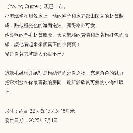
（Young Oyster）現已上市。

小海蠣坐在貝殼床上。他的帽子和床鋪都由閃亮的材質製
成，酷似極光色的海面泡沫，顯得格外可愛。

他柔軟的羊毛材質臉龐、天真無邪的表情和泛著粉紅色的臉
頰，讓他看起來像個真正的小寶寶！

光是看著它就讓人心動不已♪

這款毛絨玩具絕對是粉絲們的必看之物，充滿角色的魅力。
把它擺放在你最喜歡的房間，近距離欣賞可愛的小海牡蠣
吧！

尺寸：約高 22 x 寬 15 x 深 18厘米

發售日期：2025年7月1日
