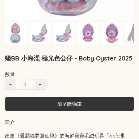
蠔BB 小海浬 極光色公仔 - Baby Oyster 2025
數量
−
+
加至購物車
簡介
−
出自《愛麗絲夢遊仙境》的海鮮寶寶毛絨玩具「小海浬」