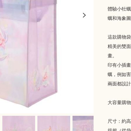
體驗小牡蠣
蠣和海象圖
這款購物袋
精美的雙面
畫。

印有小插畫
蠣，例如害
兩面都設計
大容量購物
尺寸：約高 33 
提把（從袋子