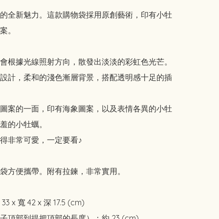
的全新魅力。這款購物袋採用原創藝術，印有小牡
案。

會根據光線照射方向，散發出淡淡的彩虹色光芒。

設計，柔和的淺色漸層背景，搭配透明感十足的插
圖案的一面，印有海象圖案，以及表情各異的小牡
羞的小牡蠣。

得非常可愛，一定要看♪

袋方便攜帶。附有拉鍊，非常實用。

x 寬 42 x 深 17.5 (cm)

頂部到提把頂部的長度）：約 23 (cm)
