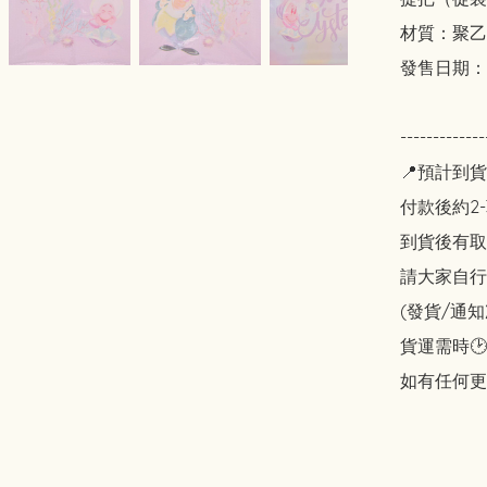
材質：聚乙
發售日期：2
-------------
📍預計到貨
付款後約2-
到貨後有取貨
請大家自行斟酌
(發貨/通
貨運需時🕑
如有任何更