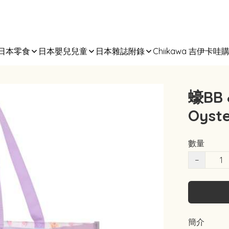
日本零食
日本嬰兒兒童
日本雜誌附錄
Chiikawa 吉伊卡哇
蠔BB
Oyste
數量
−
簡介