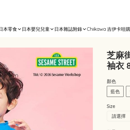
日本零食
日本嬰兒兒童
日本雜誌附錄
Chiikawa 吉伊卡哇
芝麻街 
袖衣 8
顏色
藍色
Size