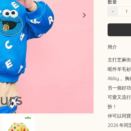
數量
−
簡介
主打芝麻街
呢件羊毛衫
Abby 。
另一個好功
可愛又流行
扮！

仲可以同寶寶
2026 年