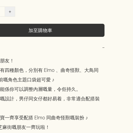
+
加至購物車
−
朋友！

有四種顏色，分別有 Elmo 、曲奇怪獸、大鳥同 
胸前嘅角色主題口袋超可愛 ♪

能係你可以調整內層嘅量，令佢持久。

嘅設計，男仔同女仔都好易着，非常適合配搭裝
一齊享受配搭 Elmo 同曲奇怪獸嘅裝扮 ♪

同芝麻街嘅朋友一齊玩啦！
