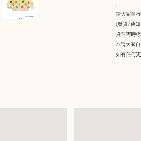
.

請大家自行斟酌
(發貨/通
貨運需時🕑
⚠️請大家自
如有任何更