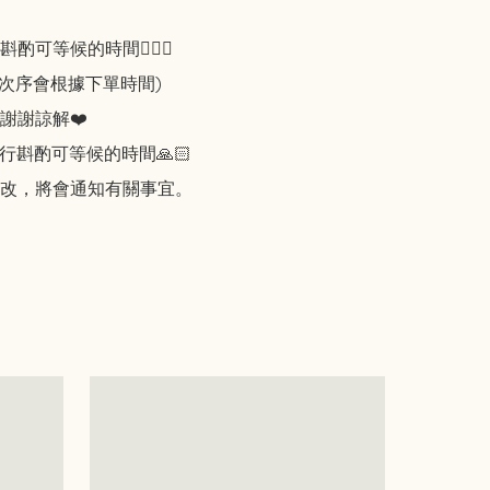
可等候的時間🙇🏻‍♀️

知次序會根據下單時間)

謝謝諒解❤️

行斟酌可等候的時間🙏🏻

改，將會通知有關事宜。